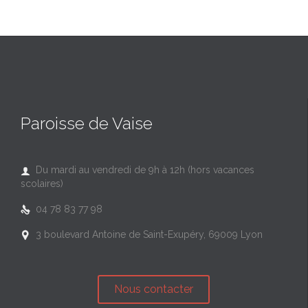
Paroisse de Vaise
Du mardi au vendredi de 9h à 12h (hors vacances

scolaires)
04 78 83 77 98

3 boulevard Antoine de Saint-Exupéry, 69009 Lyon

Nous contacter