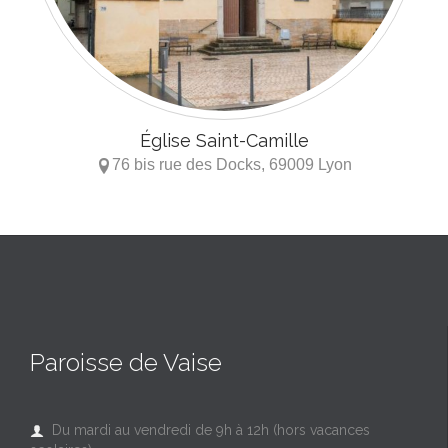
Église Saint-Camille
76 bis
rue des Docks, 69009 Lyon

Paroisse de Vaise
Du mardi au vendredi de 9h à 12h (hors vacances
