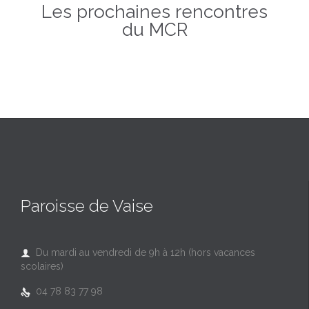
Les prochaines rencontres
du MCR
Paroisse de Vaise
Du mardi au vendredi de 9h à 12h (hors vacances

scolaires)
04 78 83 77 98
