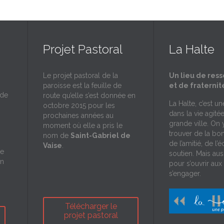
Projet Pastoral
La Halte
Le projet pastoral de la
Un lieu de res
paroisse est la feuille de
et de fraternit
 de
route qu’elle s’est donnée en
La Halte, c’est u
octobre 2015 pour les
dans la vie agité
prochaines années au
grande ville. On 
moment où elle a pris le
trouver de la bo
nom de
Saint-Gabriel de
de l’amitié, de l’
Vaise
.
de
soutien. Mais aus
on
pour s’ouvrir aux 
s’engager.
Télécharger le
projet pastoral