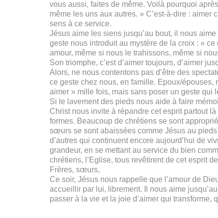
vous aussi, faites de même. Voilà pourquoi après av
même les uns aux autres. » C’est-à-dire : aimer c
sens à ce service.
Jésus aime les siens jusqu’au bout, il nous aime
geste nous introduit au mystère de la croix : « ce
amour, même si nous le trahissons, même si nou
Son triomphe, c’est d’aimer toujours, d’aimer jusq
Alors, ne nous contentons pas d’être des spectate
ce geste chez nous, en famille. Epoux/épouses, n
aimer » mille fois, mais sans poser un geste qui 
Si le lavement des pieds nous aide à faire mémoir
Christ nous invite à répandre cet esprit partout 
formes. Beaucoup de chrétiens se sont approprié 
sœurs se sont abaissées comme Jésus au pieds de
d’autres qui continuent encore aujourd’hui de vi
grandeur, en se mettant au service du bien commu
chrétiens, l’Eglise, tous revêtirent de cet esprit
Frères, sœurs,
Ce soir, Jésus nous rappelle que l’amour de Dieu ne
accueillir par lui, librement. Il nous aime jusqu’
passer à la vie et la joie d’aimer qui transforme,