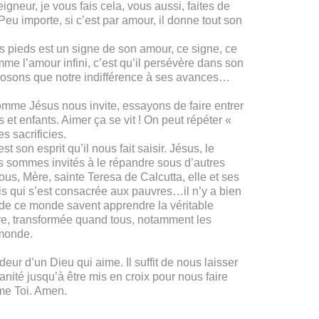
igneur, je vous fais cela, vous aussi, faites de
eu importe, si c’est par amour, il donne tout son
s pieds est un signe de son amour, ce signe, ce
mme l’amour infini, c’est qu’il persévère dans son
posons que notre indifférence à ses avances…
comme Jésus nous invite, essayons de faire entrer
t enfants. Aimer ça se vit ! On peut répéter «
s sacrificies.
son esprit qu’il nous fait saisir. Jésus, le
ous sommes invités à le répandre sous d’autres
us, Mère, sainte Teresa de Calcutta, elle et ses
s qui s’est consacrée aux pauvres…il n’y a bien
s de ce monde savent apprendre la véritable
ure, transformée quand tous, notamment les
 monde.
deur d’un Dieu qui aime. Il suffit de nous laisser
manité jusqu’à être mis en croix pour nous faire
mme Toi. Amen.