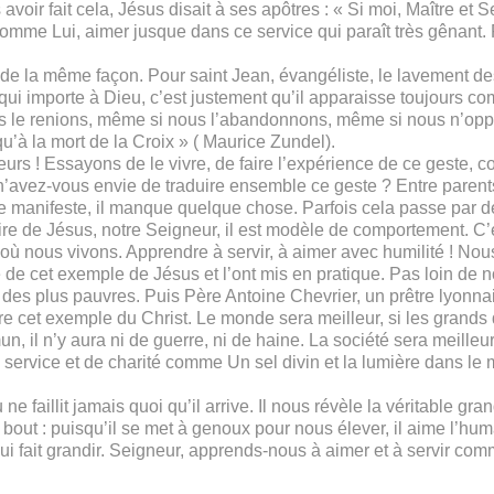
oir fait cela, Jésus disait à ses apôtres : « Si moi, Maître et Se
omme Lui, aimer jusque dans ce service qui paraît très gênant. P
 de la même façon. Pour saint Jean, évangéliste, le lavement de
 qui importe à Dieu, c’est justement qu’il apparaisse toujours co
s le renions, même si nous l’abandonnons, même si nous n’op
u’à la mort de la Croix » ( Maurice Zundel).
urs ! Essayons de le vivre, de faire l’expérience de ce geste, 
’avez-vous envie de traduire ensemble ce geste ? Entre parents e
le manifeste, il manque quelque chose. Parfois cela passe par de
e de Jésus, notre Seigneur, il est modèle de comportement. C’est 
là où nous vivons. Apprendre à servir, à aimer avec humilité ! N
de cet exemple de Jésus et l’ont mis en pratique. Pas loin de no
s plus pauvres. Puis Père Antoine Chevrier, un prêtre lyonnai
vre cet exemple du Christ. Le monde sera meilleur, si les grand
n, il n’y aura ni de guerre, ni de haine. La société sera meille
 de service et de charité comme Un sel divin et la lumière dans le
 faillit jamais quoi qu’il arrive. Il nous révèle la véritable gran
au bout : puisqu’il se met à genoux pour nous élever, il aime l’hu
 qui fait grandir. Seigneur, apprends-nous à aimer et à servir co