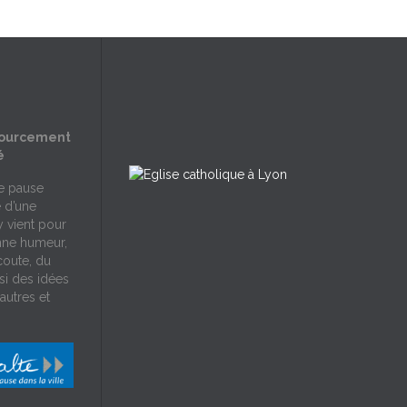
sourcement
é
ne pause
e d’une
y vient pour
nne humeur,
écoute, du
si des idées
autres et