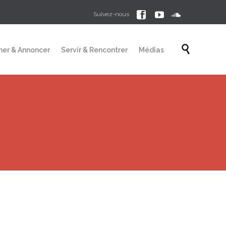



Suivez-nous
Skip

mer & Annoncer
Servir & Rencontrer
Médias
to
content