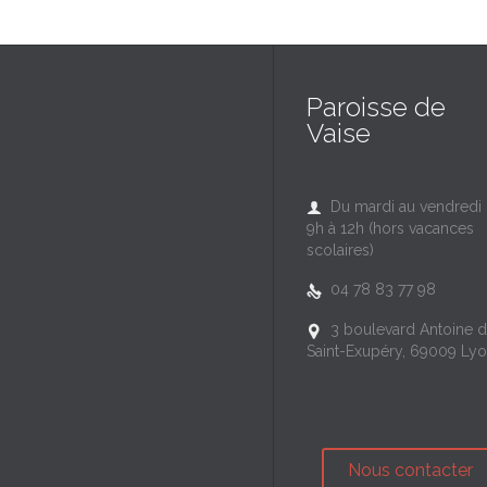
Paroisse de
Vaise
Du mardi au vendredi

9h à 12h (hors vacances
scolaires)
04 78 83 77 98

3 boulevard Antoine 

Saint-Exupéry, 69009 Ly
Nous contacter