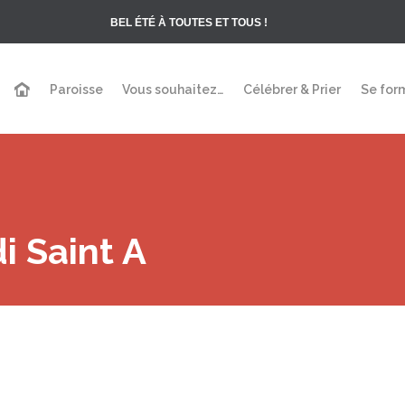
BEL ÉTÉ À TOUTES ET TOUS !
Paroisse
Vous souhaitez…
Célébrer & Prier
Se for
i Saint A