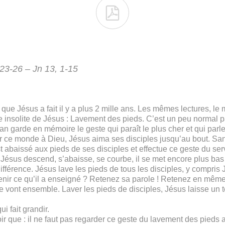

 23-26 – Jn 13, 1-15
 Jésus a fait il y a plus 2 mille ans. Les mêmes lectures, le 
e insolite de Jésus : Lavement des pieds. C’est un peu normal p
ean garde en mémoire le geste qui paraît le plus cher et qui parl
er ce monde à Dieu, Jésus aima ses disciples jusqu’au bout. San
’est abaissé aux pieds de ses disciples et effectue ce geste du s
. Jésus descend, s’abaisse, se courbe, il se met encore plus bas
 différence. Jésus lave les pieds de tous les disciples, y compris 
enir ce qu’il a enseigné ? Retenez sa parole ! Retenez en même 
te vont ensemble. Laver les pieds de disciples, Jésus laisse un 
i fait grandir.
ir que : il ne faut pas regarder ce geste du lavement des pieds 