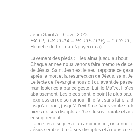
Jeudi Saint A – 6 avril 2023
Ex 12, 1-8.11-14 – Ps 115 (116) – 1 Co 11,
Homélie du Fr. Tuan Nguyen (a.a)
Lavement des pieds : il les aima jusqu’au bout
Chaque année nous venons faire mémoire de ce que
de Jésus, Saint Jean est le seul rapporte ce gest
après la mort et la résurrection de Jésus, saint J
Le texte de l’évangile nous dit qu’avant de pass
manifester cela par ce geste. Lui, le Maître, Il s
abaissement. Les pieds sont le point le plus bas
l’expression de son amour. Il le fait sans faire la
jusqu’au bout, jusqu’à l’extrême. Vous voulez ret
pieds de ses disciples. Chez Jésus, parole et ac
enseignement.
Il aime les disciples d’un amour infini, un amour qu
Jésus semble dire à ses disciples et à nous ce so