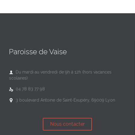
Paroisse de Vaise
Du mardi au vendredi de 9h à 12h (hors vacances

scolaires)
04 78 83 77 98

3 boulevard Antoine de Saint-Exupéry, 69009 Lyon

Nous contacter