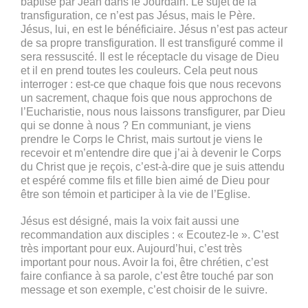
baptisé par Jean dans le Jourdain. Le sujet de la
transfiguration, ce n’est pas Jésus, mais le Père.
Jésus, lui, en est le bénéficiaire. Jésus n’est pas acteur
de sa propre transfiguration. Il est transfiguré comme il
sera ressuscité. Il est le réceptacle du visage de Dieu
et il en prend toutes les couleurs. Cela peut nous
interroger : est-ce que chaque fois que nous recevons
un sacrement, chaque fois que nous approchons de
l’Eucharistie, nous nous laissons transfigurer, par Dieu
qui se donne à nous ? En communiant, je viens
prendre le Corps le Christ, mais surtout je viens le
recevoir et m’entendre dire que j’ai à devenir le Corps
du Christ que je reçois, c’est-à-dire que je suis attendu
et espéré comme fils et fille bien aimé de Dieu pour
être son témoin et participer à la vie de l’Eglise.
Jésus est désigné, mais la voix fait aussi une
recommandation aux disciples : « Ecoutez-le ». C’est
très important pour eux. Aujourd’hui, c’est très
important pour nous. Avoir la foi, être chrétien, c’est
faire confiance à sa parole, c’est être touché par son
message et son exemple, c’est choisir de le suivre.