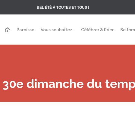
BEL ÉTÉ À TOUTES ET TOUS !
Paroisse
Vous souhaitez…
Célébrer & Prier
Se for
 30e dimanche du temps