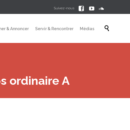



Suivez-nous
Skip

mer & Annoncer
Servir & Rencontrer
Médias
to
content
 ordinaire A