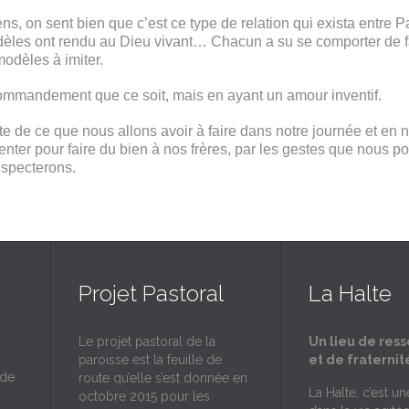
ns, on sent bien que c’est ce type de relation qui exista entre 
fidèles ont rendu au Dieu vivant… Chacun a su se comporter de faç
modèles à imiter.
mmandement que ce soit, mais en ayant un amour inventif.
 de ce que nous allons avoir à faire dans notre journée et en nou
ter pour faire du bien à nos frères, par les gestes que nous p
especterons.
Projet Pastoral
La Halte
Le projet pastoral de la
Un lieu de res
paroisse est la feuille de
et de fraternit
 de
route qu’elle s’est donnée en
La Halte, c’est u
octobre 2015 pour les