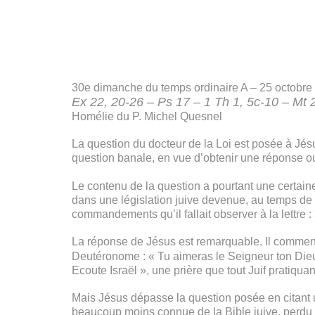
30e dimanche du temps ordinaire A – 25 octobre
Ex 22, 20-26 – Ps 17 – 1 Th 1, 5c-10 – Mt 
Homélie du P. Michel Quesnel
La question du docteur de la Loi est posée à Jésus
question banale, en vue d’obtenir une réponse ou 
Le contenu de la question a pourtant une certain
dans une législation juive devenue, au temps de 
commandements qu’il fallait observer à la lettre : 3
La réponse de Jésus est remarquable. Il commenc
Deutéronome : « Tu aimeras le Seigneur ton Dieu de
Ecoute Israël », une prière que tout Juif pratiqu
Mais Jésus dépasse la question posée en citant 
beaucoup moins connue de la Bible juive, perdu a