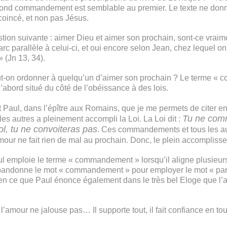
 second commandement est semblable au premier. Le texte ne donn
 coincé, et non pas Jésus.
tion suivante : aimer Dieu et aimer son prochain, sont-ce vra
c parallèle à celui-ci, et oui encore selon Jean, chez lequel 
 (Jn 13, 34).
t-on ordonner à quelqu’un d’aimer son prochain ? Le terme «
’abord situé du côté de l’obéissance à des lois.
saint Paul, dans l’épître aux Romains, que je me permets de citer 
Tu ne comm
les autres a pleinement accompli la Loi. La Loi dit :
l, tu ne convoiteras pas
. Ces commandements et tous les au
amour ne fait rien de mal au prochain. Donc, le plein accomplisse
 emploie le terme « commandement » lorsqu’il aligne plusieurs pr
abandonne le mot « commandement » pour employer le mot « pa
bien ce que Paul énonce également dans le très bel Eloge que l’
l’amour ne jalouse pas… Il supporte tout, il fait confiance en tou