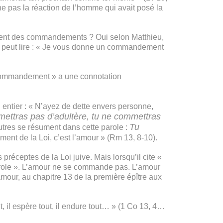
e pas la réaction de l’homme qui avait posé la
iment des commandements ? Oui selon Matthieu,
on peut lire : « Je vous donne un commandement
 commandement » a une connotation
en entier : « N’ayez de dette envers personne,
ettras pas d’adultère, tu ne commettras
Tu
tres se résument dans cette parole :
ment de la Loi, c’est l’amour » (Rm 13, 8-10).
éceptes de la Loi juive. Mais lorsqu’il cite «
role ». L’amour ne se commande pas. L’amour
amour, au chapitre 13 de la première épître aux
t, il espère tout, il endure tout… » (1 Co 13, 4…