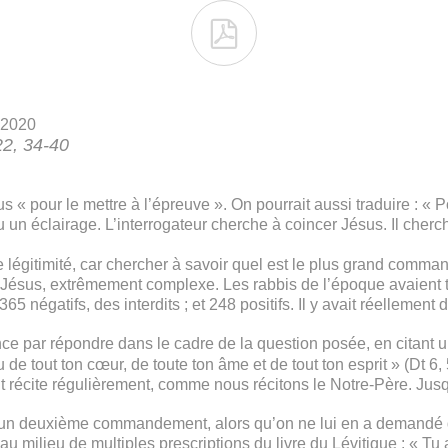

 2020
22, 34-40
 « pour le mettre à l’épreuve ». On pourrait aussi traduire : « Po
un éclairage. L’interrogateur cherche à coincer Jésus. Il cherche
e légitimité, car chercher à savoir quel est le plus grand comma
Jésus, extrêmement complexe. Les rabbis de l’époque avaient ti
65 négatifs, des interdits ; et 248 positifs. Il y avait réellement 
e par répondre dans le cadre de la question posée, en citant 
 tout ton cœur, de toute ton âme et de tout ton esprit » (Dt 6, 5)
ant récite régulièrement, comme nous récitons le Notre-Père. Jusq
un deuxième commandement, alors qu’on ne lui en a demandé qu’
u milieu de multiples prescriptions du livre du Lévitique : « T