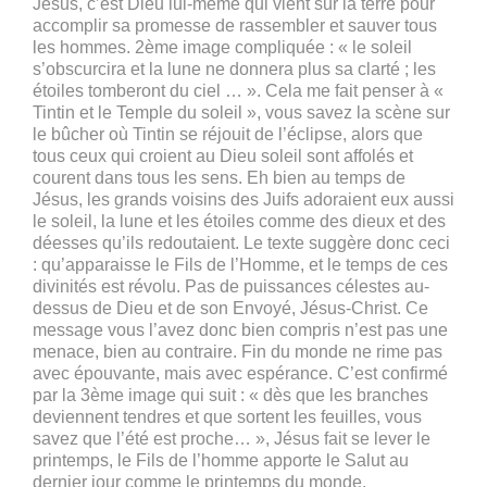
Jésus, c’est Dieu lui-même qui vient sur la terre pour
accomplir sa promesse de rassembler et sauver tous
les hommes. 2ème image compliquée : « le soleil
s’obscurcira et la lune ne donnera plus sa clarté ; les
étoiles tomberont du ciel … ». Cela me fait penser à «
Tintin et le Temple du soleil », vous savez la scène sur
le bûcher où Tintin se réjouit de l’éclipse, alors que
tous ceux qui croient au Dieu soleil sont affolés et
courent dans tous les sens. Eh bien au temps de
Jésus, les grands voisins des Juifs adoraient eux aussi
le soleil, la lune et les étoiles comme des dieux et des
déesses qu’ils redoutaient. Le texte suggère donc ceci
: qu’apparaisse le Fils de l’Homme, et le temps de ces
divinités est révolu. Pas de puissances célestes au-
dessus de Dieu et de son Envoyé, Jésus-Christ. Ce
message vous l’avez donc bien compris n’est pas une
menace, bien au contraire. Fin du monde ne rime pas
avec épouvante, mais avec espérance. C’est confirmé
par la 3ème image qui suit : « dès que les branches
deviennent tendres et que sortent les feuilles, vous
savez que l’été est proche… », Jésus fait se lever le
printemps, le Fils de l’homme apporte le Salut au
dernier jour comme le printemps du monde.