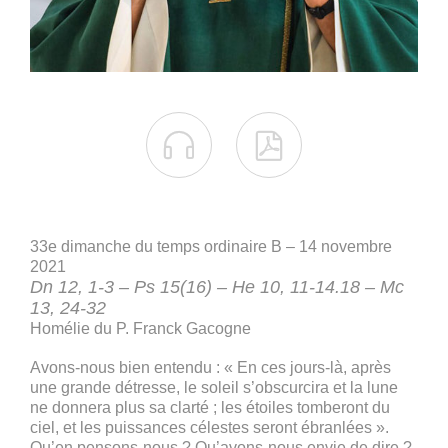


33e dimanche du temps ordinaire B – 14 novembre
2021
Dn 12, 1-3 – Ps 15(16) – He 10, 11-14.18 – Mc
13, 24-32
Homélie du P. Franck Gacogne
Avons-nous bien entendu : « En ces jours-là, après
une grande détresse, le soleil s’obscurcira et la lune
ne donnera plus sa clarté ; les étoiles tomberont du
ciel, et les puissances célestes seront ébranlées ».
Qu’en pensons-nous ? Qu’avons-nous envie de dire ?