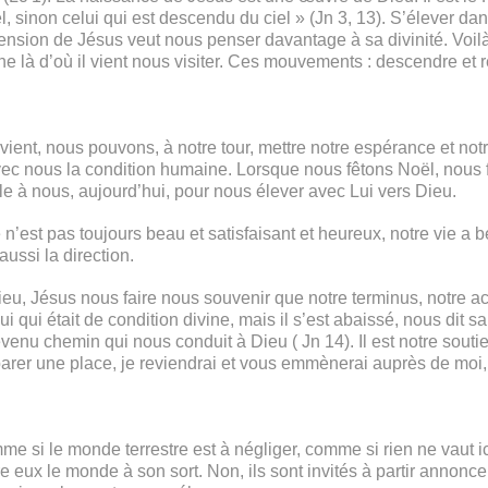
 sinon celui qui est descendu du ciel » (Jn 3, 13). S’élever dans
cension de Jésus veut nous penser davantage à sa divinité. Voi
e là d’où il vient nous visiter. Ces mouvements : descendre et 
nt, nous pouvons, à notre tour, mettre notre espérance et notre
vec nous la condition humaine. Lorsque nous fêtons Noël, nous fêt
ble à nous, aujourd’hui, pour nous élever avec Lui vers Dieu.
’est pas toujours beau et satisfaisant et heureux, notre vie a b
aussi la direction.
eu, Jésus nous faire nous souvenir que notre terminus, notre a
i qui était de condition divine, mais il s’est abaissé, nous dit sa
venu chemin qui nous conduit à Dieu ( Jn 14). Il est notre soutien
rer une place, je reviendrai et vous emmènerai auprès de moi, a
mme si le monde terrestre est à négliger, comme si rien ne vaut i
rrière eux le monde à son sort. Non, ils sont invités à partir ann