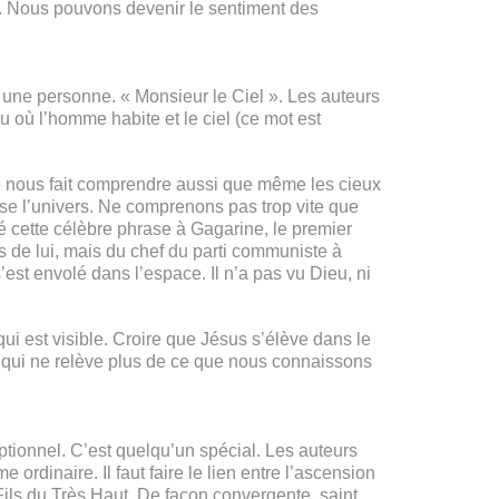
ait. Nous pouvons devenir le sentiment des
e une personne. « Monsieur le Ciel ». Les auteurs
eu où l’homme habite et le ciel (ce mot est
ible nous fait comprendre aussi que même les cieux
sse l’univers. Ne comprenons pas trop vite que
é cette célèbre phrase à Gagarine, le premier
s de lui, mais du chef du parti communiste à
est envolé dans l’espace. Il n’a pas vu Dieu, ni
qui est visible. Croire que Jésus s’élève dans le
ce qui ne relève plus de ce que nous connaissons
ptionnel. C’est quelqu’un spécial. Les auteurs
 ordinaire. Il faut faire le lien entre l’ascension
ils du Très Haut. De façon convergente, saint