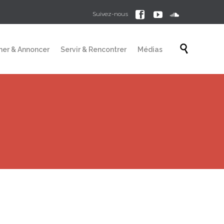



Suivez-nous
Skip

mer & Annoncer
Servir & Rencontrer
Médias
to
content