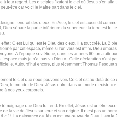
e à leur regard. Les disciples fixaient le ciel où Jésus s’en all
peut-être car voici le Maître part dans le ciel.
 désigne l’endroit des dieux. En Asie, le ciel est aussi dit comm
 Dieu sépare la partie inférieure du supérieur : la terre est le li
eu.
effet : C’est Lui qui est le Dieu des cieux. Il a tout créé. La B
itionné par cet espace, même si l’univers est infini. Dieu embra
 voyons. A l’époque soviétique, dans les années 60, on a attribu
l’espace mais je n’ai pas vu Dieu « . Cette déclaration n’est pa
 officielle. Aujourd’hui encore, plus récemment Thomas Pesquet s’
rgement le ciel que nous pouvons voir. Ce ciel est au-delà de ce 
s de Dieu, le monde de Dieu. Jésus entre dans un mode d’existen
pe à nos yeux corporels.
 témoignage que Dieu lui rend. En effet, Jésus est un être exce
de la vie de Jésus sur terre et son origine. Il n’est pas un homme
Lc 1). La naissance de Jésus est une œuvre de Dieu. Il est le F