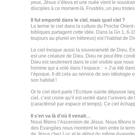
yeux, Jésus s’éleva et une nuée vient le soustrair
disciples à ce moment-là. Frustrés, un peu tristes 
Il fut emporté dans le ciel, mais quel ciel ?
Le terme le ciel dans la culture du Proche Orient
bibliques partagent cette idée. Dans la Gn 1, 6-10,
toujours au pluriel en hébreux) est l’habitat de Di
Le ciel évoque aussi la souveraineté de Dieu. En 
est une créature de Dieu. Dieu ne peut être cond
Dieu est seulement dans le ciel visible que nous
homme qui a volé dans l’espace : » J’ai été dans 
l’époque. Il dit cela au service de son idéologie
son habitat !
Or le ciel dont parle l’Ecriture sainte dépasse la
ciel, c’est croire qu’il est rentré dans l’univer
(caractérisé par espace et temps). Ce ciel échap
Il s’en va là d’où il venait…
Nous fêtons l’Ascension de Jésus. Nous fêtons le
des Evangiles nous montrent le lien entre le terme 
de Jésus chez Luc et le début du même évangile (