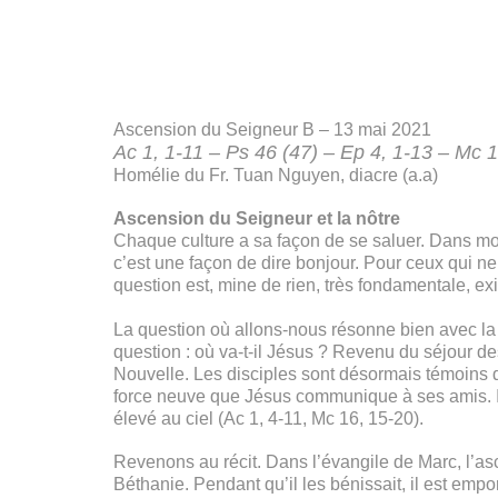
Ascension du Seigneur B – 13 mai 2021
Ac 1, 1-11 – Ps 46 (47) – Ep 4, 1-13 – Mc 
Homélie du Fr. Tuan Nguyen, diacre (a.a)
Ascension du Seigneur et la nôtre
Chaque culture a sa façon de se saluer. Dans mon 
c’est une façon de dire bonjour. Pour ceux qui ne
question est, mine de rien, très fondamentale, exi
La question où allons-nous résonne bien avec la f
question : où va-t-il Jésus ? Revenu du séjour de
Nouvelle. Les disciples sont désormais témoins de
force neuve que Jésus communique à ses amis. Ils 
élevé au ciel (Ac 1, 4-11, Mc 16, 15-20).
Revenons au récit. Dans l’évangile de Marc, l’asc
Béthanie. Pendant qu’il les bénissait, il est empo