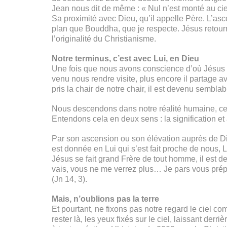
Jean nous dit de même : « Nul n’est monté au ciel,
Sa proximité avec Dieu, qu’il appelle Père. L’as
plan que Bouddha, que je respecte. Jésus retourn
l’originalité du Christianisme.
Notre terminus, c’est avec Lui, en Dieu
Une fois que nous avons conscience d’où Jésus vie
venu nous rendre visite, plus encore il partage a
pris la chair de notre chair, il est devenu sembla
Nous descendons dans notre réalité humaine, ce n
Entendons cela en deux sens : la signification et 
Par son ascension ou son élévation auprès de Di
est donnée en Lui qui s’est fait proche de nous, Lu
Jésus se fait grand Frère de tout homme, il est de
vais, vous ne me verrez plus… Je pars vous prépa
(Jn 14, 3).
Mais, n’oublions pas la terre
Et pourtant, ne fixons pas notre regard le ciel co
rester là, les yeux fixés sur le ciel, laissant de