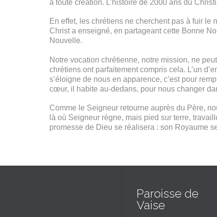
à toute création. L’histoire de 2000 ans du Chri
En effet, les chrétiens ne cherchent pas à fuir l
Christ a enseigné, en partageant cette Bonne Nou
Nouvelle.
Notre vocation chrétienne, notre mission, ne peu
chrétiens ont parfaitement compris cela. L’un d’e
s’éloigne de nous en apparence, c’est pour rempl
cœur, il habite au-dedans, pour nous changer dans l
Comme le Seigneur retourne auprès du Père, nous 
là où Seigneur règne, mais pied sur terre, travail
promesse de Dieu se réalisera : son Royaume se ma
Paroisse de
Vaise