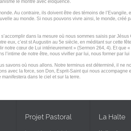
stianisme le montre avec éloquence.
e monde. Au contraire, ils doivent être des témoins de l’Evangile
velle au monde. Si nous pouvons vivre ainsi, le monde, créé pa
t s’accomplir dans la mesure où nous sommes saisis par Jésus Ch
ntre eux, c’est st Augustin au 5e siècle, en méditant sur cette f
ir notre cœur de Lui intérieurement » (Sermon 264, 4). Et que « 
’intime de notre être, nous vivifier par lui, nous former par lui »
savons où nous allons. Notre terminus est déterminé, il ne nous
lons avec la force, son Don, Esprit-Saint qui nous accompagne et
nifestera dans le ciel et sur la terre.
Projet Pastoral
La Halte