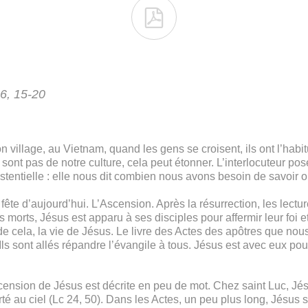

16, 15-20
village, au Vietnam, quand les gens se croisent, ils ont l’habit
 sont pas de notre culture, cela peut étonner. L’interlocuteur po
stentielle : elle nous dit combien nous avons besoin de savoir où
ête d’aujourd’hui. L’Ascension. Après la résurrection, les lectu
s morts, Jésus est apparu à ses disciples pour affermir leur foi
 cela, la vie de Jésus. Le livre des Actes des apôtres que nous 
sont allés répandre l’évangile à tous. Jésus est avec eux pour l
ension de Jésus est décrite en peu de mot. Chez saint Luc, Jésu
rté au ciel (Lc 24, 50). Dans les Actes, un peu plus long, Jésus s