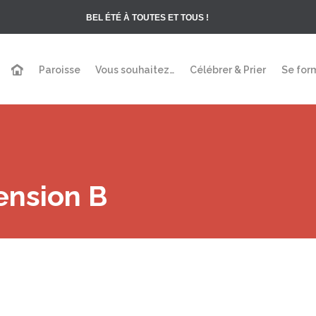
BEL ÉTÉ À TOUTES ET TOUS !
Paroisse
Vous souhaitez…
Célébrer & Prier
Se for
ension B