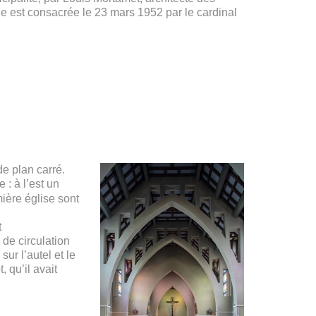
e est consacrée le 23 mars 1952 par le cardinal
de plan carré.
 : à l’est un
ière église sont
t
de circulation
ur l’autel et le
 qu’il avait