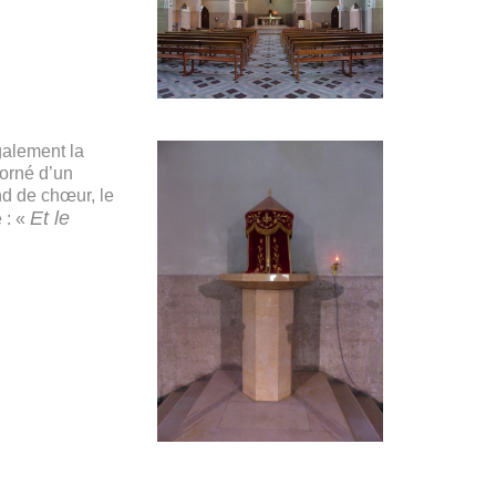
galement la
 orné d’un
ond de chœur, le
Et le
 : «