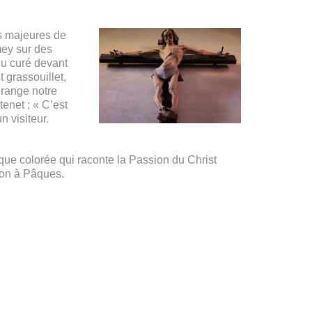
es majeures de
mey sur des
du curé devant
t grassouillet,
dérange notre
enet ; « C’est
n visiteur.
que colorée qui raconte la Passion du Christ
ion à Pâques.