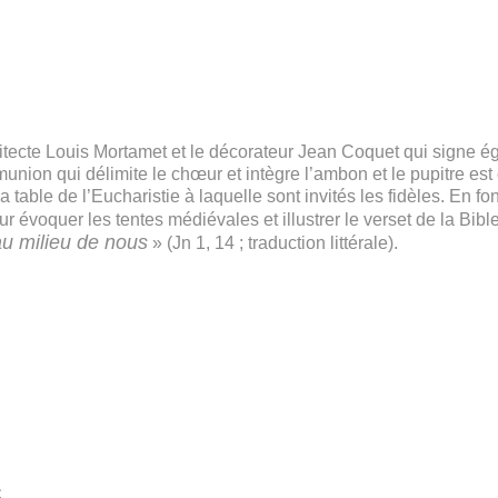
hitecte Louis Mortamet et le décorateur Jean Coquet qui signe é
union qui délimite le chœur et intègre l’ambon et le pupitre est
a table de l’Eucharistie à laquelle sont invités les fidèles. En f
r évoquer les tentes médiévales et illustrer le verset de la Bible
 au milieu de nous
» (Jn 1, 14 ; traduction littérale).
s