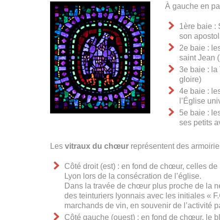
À gauche en part
1ère baie : 
son apostol
2e baie : le
saint Jean (
3e baie : l
gloire)
4e baie : le
l’Église uni
5e baie : le
ses petits a
Les
vitraux du chœur
représentent des armoirie
Côté droit (est) : en fond de chœur, celles 
Lyon lors de la consécration de l’église.
Dans la travée de chœur plus proche de la ne
des teinturiers lyonnais avec les initiales « 
marchands de vin, en souvenir de l’activité 
Côté gauche (ouest) : en fond de chœur, le bl