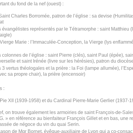
ant du fond de la nef (ouest) :
Saint Charles Borromée, patron de l’église : sa devise (Humilitas
at
s évangélistes représentés par le Tétramorphe : saint Matthieu (l’
aigle)
a Vierge Marie : l’Immaculée-Conception, la Vierge (lys enflammé
s colonnes de l’église : saint Pierre (clés), saint Paul (épée), sai
verselle et saint Irénée (livre sur les hérésies), patron du diocè
s 3 vertus théologales et la prière : la Foi (lampe allumée), l’Es
vec sa propre chair), la prière (encensoir)
s :
de Pie XII (1939-1958) et du Cardinal Pierre-Marie Gerlier (1937
f, on trouve également les armoiries de saint François-de-Sales
F.G. » en référence au bienfaiteur François Gillet et en bas, une 
passée de négoce du vin du quai Serin.
ason de Mgr Bornet, évêque-auxiliaire de Lyon qui a co-consacré