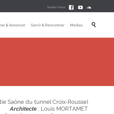



Suivez-nous
Skip

mer & Annoncer
Servir & Rencontrer
Médias
to
content
tie Saône du tunnel Croix-Rousse)
: Louis MORTAMET
Architecte