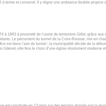
 à terme et conservé. Il y règne une ambiance feutrée propice 
4 à 1883 à proximité de l’usine de teinturerie Gillet, grâce aux
habitants. Le percement du tunnel de la Croix-Rousse, mis en cha
ice est dans l’axe du tunnel ; la municipalité décide de la détrui
is Gitenet, elle fera le choix d’une église résolument moderne e
se est construite en 13 mois sur des terrains donnés par la muni