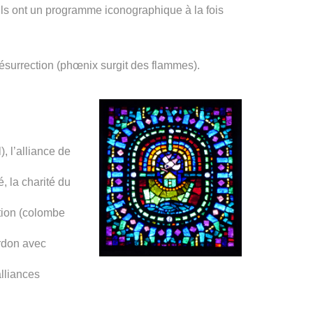
 Ils ont un programme iconographique à la fois
ésurrection (phœnix surgit des flammes).
, l’alliance de
, la charité du
ation (colombe
ardon avec
alliances