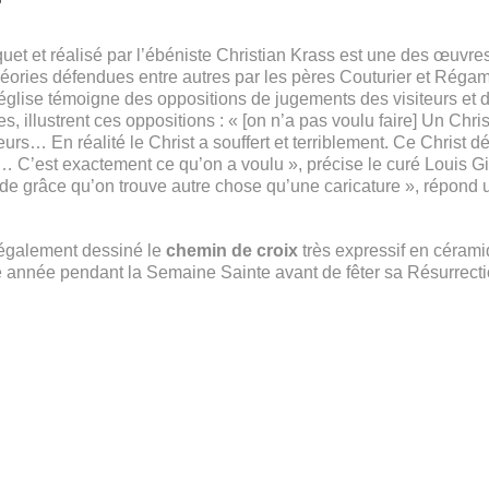
et et réalisé par l’ébéniste Christian Krass est une des œuvr
s théories défendues entre autres par les pères Couturier et Réga
l’église témoigne des oppositions de jugements des visiteurs et 
s, illustrent ces oppositions : « [on n’a pas voulu faire] Un Chris
leurs… En réalité le Christ a souffert et terriblement. Ce Christ 
… C’est exactement ce qu’on a voulu », précise le curé Louis Git
 de grâce qu’on trouve autre chose qu’une caricature », répond u
également dessiné le
chemin de croix
très expressif en cérami
 année pendant la Semaine Sainte avant de fêter sa Résurrect