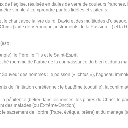
ux
de l’église, réalisés en dalles de verre de couleurs franches.
 être simple à comprendre par les fidèles et visiteurs.
 le chant avec la lyre du roi David et des multitudes d’oiseaux.
hrist (voile de Véronique, instruments de la Passion…) et la R
(est) :
ngle), le Père, le Fils et le Saint-Esprit
e péché (pomme de l’arbre de la connaissance du bien et dudu mal)
t Sauveur des hommes : le poisson (« ichtus »), l’agneau immolé
nts de l’initiation chrétienne : le baptême (coquille), la confirm
: la pénitence (bélier dans les ronces, les plaies du Christ, le p
ment des malades (ou Extrême-Onction).
 : le sacrement de l’ordre (Pape, évêque, prêtre) et du mariage (