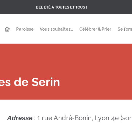
BEL ÉTÉ À TOUTES ET TOUS !
Paroisse
Vous souhaitez…
Célébrer & Prier
Se for
es de Serin
:
1 rue André-Bonin, Lyon 4e
(sor
Adresse