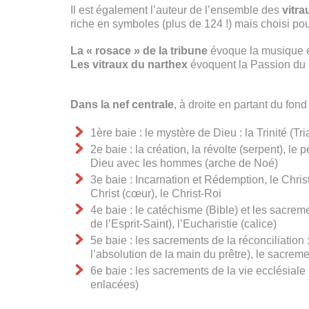
Il est également l’auteur de l’ensemble des
vitra
riche en symboles (plus de 124 !) mais choisi pour
La « rosace » de la tribune
évoque la musique et
Les vitraux du narthex
évoquent la Passion du C
Dans la nef centrale
, à droite en partant du fond 
1ère baie : le mystère de Dieu : la Trinité (Tria
2e baie : la création, la révolte (serpent), l
Dieu avec les hommes (arche de Noé)
3e baie : Incarnation et Rédemption, le Chris
Christ (cœur), le Christ-Roi
4e baie : le catéchisme (Bible) et les sacreme
de l’Esprit-Saint), l’Eucharistie (calice)
5e baie : les sacrements de la réconciliation 
l’absolution de la main du prêtre), le sacre
6e baie : les sacrements de la vie ecclésiale
enlacées)