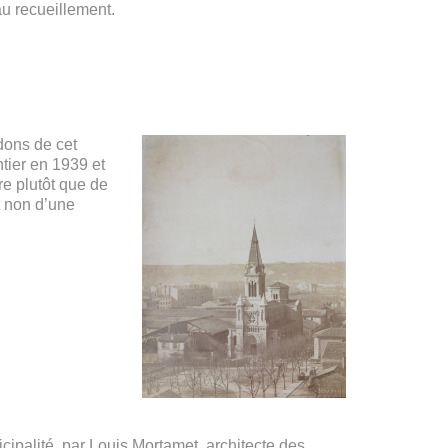
au recueillement.
 dons de cet
ntier en 1939 et
re plutôt que de
t non d’une
cipalité, par Louis Mortamet, architecte des