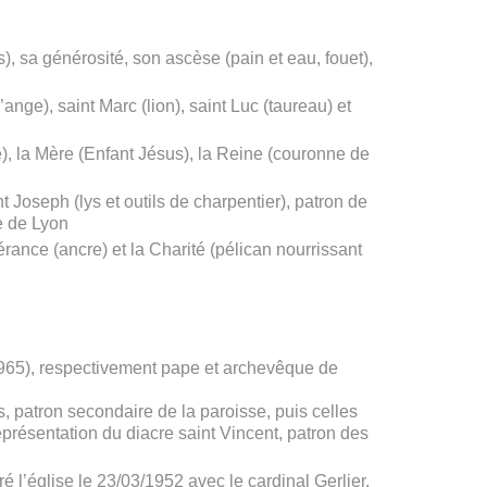
), sa générosité, son ascèse (pain et eau, fouet),
ange), saint Marc (lion), saint Luc (taureau) et
), la Mère (Enfant Jésus), la Reine (couronne de
nt Joseph (lys et outils de charpentier), patron de
se de Lyon
pérance (ancre) et la Charité (pélican nourrissant
-1965), respectivement pape et archevêque de
, patron secondaire de la paroisse, puis celles
représentation du diacre saint Vincent, patron des
 l’église le 23/03/1952 avec le cardinal Gerlier,