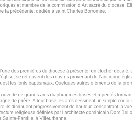
riques et membre de la commission d’Art sacré du diocèse. Ell
me la précédente, dédiée à saint Charles Borromée.
st l’une des premières du diocèse à présenter un clocher décalé, 
l’église, se retrouvent des œuvres provenant de l’ancienne église
ouest les fonts baptismaux. Quelques autres éléments de la prem
 couverte de grands arcs diaphragmes brisés et repercés forman
e de prière. À leur base les arcs dessinent un simple couloir 
e ils diminuent progressivement de hauteur, concentrant la vue s
ecture religieuse définies par l’architecte dominicain Dom Bellot,
a Sainte-Famille, à Villeurbanne.