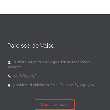
Paroisse de Vaise
Du mardi au vendredi de 9h à 12h (hors vacances

scolaires)
04 78 83 77 98

3 boulevard Antoine de Saint-Exupéry, 69009 Lyon

Nous contacter