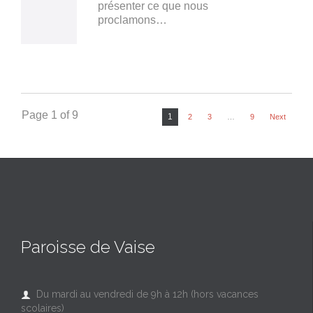
présenter ce que nous
proclamons…
Page 1 of 9
1
2
3
…
9
Next
Paroisse de Vaise
Du mardi au vendredi de 9h à 12h (hors vacances

scolaires)