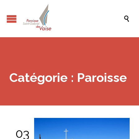

Catégorie :
Paroisse
03