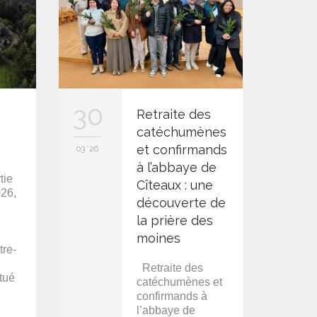
13
30
Retraite des
catéchumènes
et confirmands
03 '26
03 '26
à l’abbaye de
tie
Cîteaux : une
026,
découverte de
la prière des
moines
tre-
Retraite des
tué
catéchumènes et
confirmands à
l’abbaye de