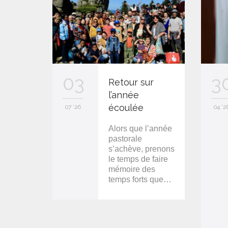
03
3
Retour sur
l’année
écoulée
07 '26
04 '2
Alors que l’année
pastorale
s’achève, prenons
le temps de faire
mémoire des
temps forts que…