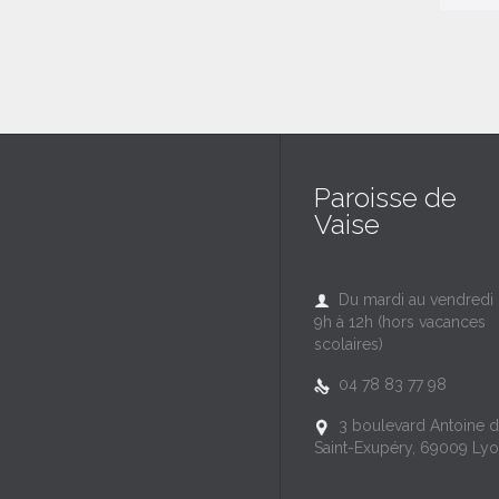
Paroisse de
Vaise
Du mardi au vendredi

9h à 12h (hors vacances
scolaires)
04 78 83 77 98

3 boulevard Antoine 

Saint-Exupéry, 69009 Ly