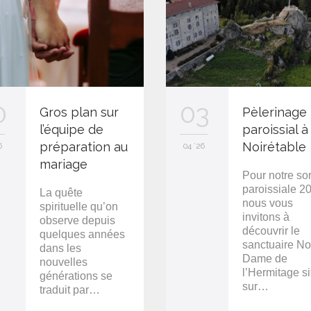
0
03
Gros plan sur
Pèlerinage
l’équipe de
paroissial à
préparation au
Noirétable
6
04 '26
mariage
Pour notre sor
paroissiale 2
La quête
nous vous
spirituelle qu’on
invitons à
observe depuis
découvrir le
quelques années
sanctuaire No
dans les
Dame de
nouvelles
l’Hermitage si
générations se
sur…
traduit par…