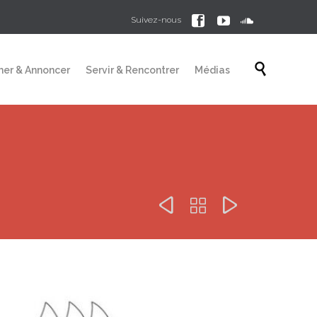



Suivez-nous
Skip

mer & Annoncer
Servir & Rencontrer
Médias
to
content


