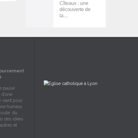
Cîteaux : une
découverte de
la…
sourcement
é
ne pause
e d’une
y vient pour
nne humeur,
écoute, du
si des idées
autres et