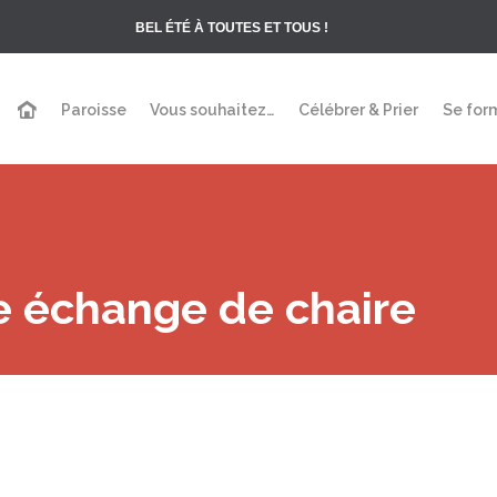
BEL ÉTÉ À TOUTES ET TOUS !
Paroisse
Vous souhaitez…
Célébrer & Prier
Se for
e échange de chaire