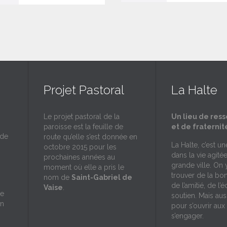
Projet Pastoral
La Halte
Le projet pastoral de la
Un lieu de res
paroisse est la feuille de
et de fraternit
 de
route qu’elle s’est donnée en
La Halte, c’est u
octobre 2015 pour les
dans la vie agité
prochaines années au
grande ville. On 
moment où elle a pris le
trouver de la bo
nom de
Saint-Gabriel de
de l’amitié, de l’
Vaise
.
de
soutien. Mais aus
on
pour s’ouvrir aux 
s’engager.