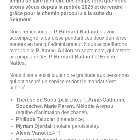
temps de faire mémoire des temps forts que nous
avons vécus depuis la rentrée 2025 et de rendre
grâce pour le chemin parcouru à la suite du
Seigneur.
Nous remercions le
P. Bernard Badaud
d’avoir
accompagné la paroisse pendant ces deux dernières
années en tant qu’administrateur. Nous accueillerons
avec joie le
P. Xavier Grillon
en septembre, qui restera
accompagné des
P. Bernard Badaud
et
Eric de
Nattes
.
Nous disons aussi toute notre gratitude aux personnes
qui ont assuré un service et dont le mandat s’est
achevé :
Thérèse de Soos
(petit chœur),
Anne-Catherine
Soucachet,
Marie Parent,
Mélodie Arenou
(équipe d’animation des chants).
Philippe Talucier
(intendance).
Myriam Djerdali
(notaire paroissiale).
Alexis Vanot
(EAP).
Suzanne Falcand
accompagnée par son mari