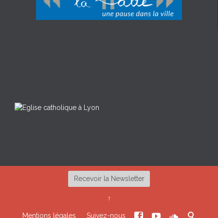
Recevoir la Newsletter
↑




Mentions légales
Suivez-nous