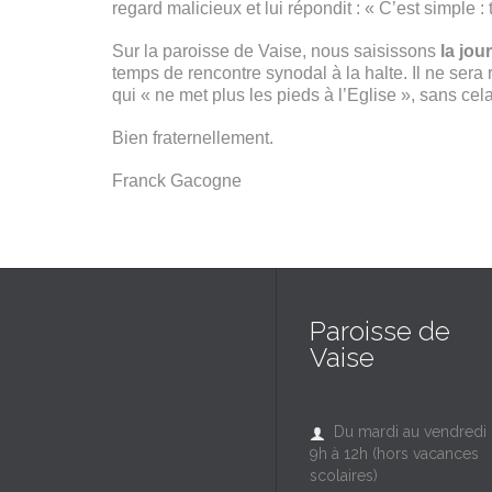
regard malicieux et lui répondit : « C’est simple : 
Sur la paroisse de Vaise, nous saisissons
la jou
temps de rencontre synodal à la halte. Il ne ser
qui « ne met plus les pieds à l’Eglise », sans cel
Bien fraternellement.
Franck Gacogne
Paroisse de
Vaise
Du mardi au vendredi

9h à 12h (hors vacances
scolaires)