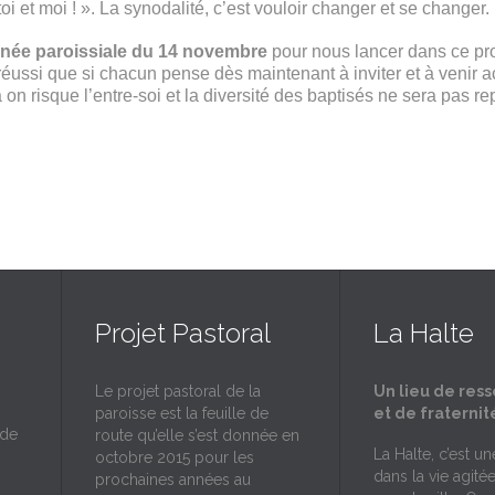
toi et moi ! ». La synodalité, c’est vouloir changer et se changer.
rnée paroissiale du 14 novembre
pour nous lancer dans ce pr
a réussi que si chacun pense dès maintenant à inviter et à ven
a on risque l’entre-soi et la diversité des baptisés ne sera pas r
Projet Pastoral
La Halte
Le projet pastoral de la
Un lieu de res
paroisse est la feuille de
et de fraternit
 de
route qu’elle s’est donnée en
La Halte, c’est u
octobre 2015 pour les
dans la vie agité
prochaines années au