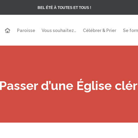
BEL ÉTÉ À TOUTES ET TOUS !
Paroisse
Vous souhaitez…
Célébrer & Prier
Se for
asser d’une Église clér