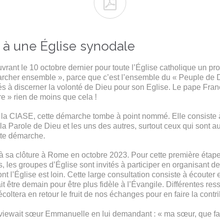

e à une Église synodale
ouvrant le 10 octobre dernier pour toute l’Église catholique un pr
archer ensemble », parce que c’est l’ensemble du « Peuple de Die
 à discerner la volonté de Dieu pour son Eglise. Le pape Franç
re » rien de moins que cela !
e la CIASE, cette démarche tombe à point nommé. Elle consiste 
 la Parole de Dieu et les uns des autres, surtout ceux qui sont 
tte démarche.
à sa clôture à Rome en octobre 2023. Pour cette première étape
les groupes d’Église sont invités à participer en organisant des
t l’Église est loin. Cette large consultation consiste à écouter e
rait être demain pour être plus fidèle à l’Évangile. Différentes r
oltera en retour le fruit de nos échanges pour en faire la contr
rviewait sœur Emmanuelle en lui demandant : « ma sœur, que faut-