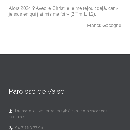
Alors 2024 ? Avec le Christ, elle me réjouit déjà, car «
je sais en qui j’ai mis ma foi » (2 Tm 1, 12).
Franck Gacogne
Paroisse de Vaise
Du mardi au vendredi de 9h à 12h (hors vacances

scolaires)
04 78 83 77 98
