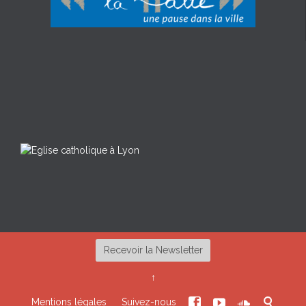
Recevoir la Newsletter
↑




Mentions légales
Suivez-nous