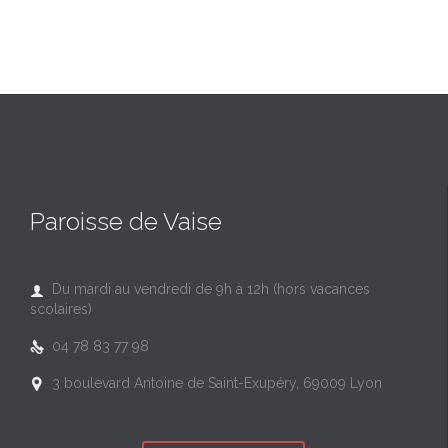
Paroisse de Vaise
Du mardi au vendredi de 9h à 12h (hors vacances

scolaires)
04 78 83 77 98

3 boulevard Antoine de Saint-Exupéry, 69009 Lyon
