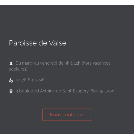
Paroisse de Vaise
Du mardi au vendredi de 9h à 12h (hors vacances

scolaires)
04 78 83 77 98

3 boulevard Antoine de Saint-Exupéry, 69009 Lyon

Nous contacter