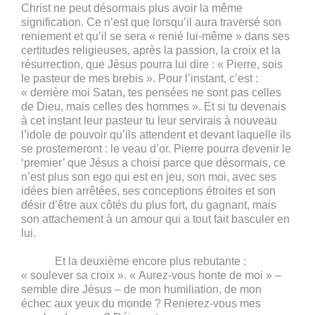
Christ ne peut désormais plus avoir la même
signification. Ce n’est que lorsqu’il aura traversé son
reniement et qu’il se sera « renié lui-même » dans ses
certitudes religieuses, après la passion, la croix et la
résurrection, que Jésus pourra lui dire : « Pierre, sois
le pasteur de mes brebis ». Pour l’instant, c’est :
« derrière moi Satan, tes pensées ne sont pas celles
de Dieu, mais celles des hommes ». Et si tu devenais
à cet instant leur pasteur tu leur servirais à nouveau
l’idole de pouvoir qu’ils attendent et devant laquelle ils
se prosterneront : le veau d’or. Pierre pourra devenir le
‘premier’ que Jésus a choisi parce que désormais, ce
n’est plus son ego qui est en jeu, son moi, avec ses
idées bien arrêtées, ses conceptions étroites et son
désir d’être aux côtés du plus fort, du gagnant, mais
son attachement à un amour qui a tout fait basculer en
lui.
Et la deuxième encore plus rebutante :
« soulever sa croix ». « Aurez-vous honte de moi » –
semble dire Jésus – de mon humiliation, de mon
échec aux yeux du monde ? Renierez-vous mes