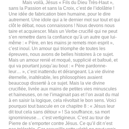
Mais voilà, Jésus « Fils du Dieu Très-Haut »,
sans la Passion et sans la Croix, c’est de l’idolâtrie !
Une idée de fabrication bien humaine, pour le dire
autrement. Une idole qui a le dernier mot sur tout et qui
clôt le débat, nous connaissons ! Nous devons nous
taire et acquiescer. Mais un Verbe crucifié qui ne peut
s’en remettre dans la confiance qu’à un autre que lui-
même : « Père, en tes mains je remets mon esprit »,
c’est inouï. Un amour qui triomphe de toutes les
épreuves, nous avons de belles histoires à ce sujet.
Mais un amour renié et moqué, supplicié et bafoué, et
qui va pourtant jusqu’au bout : « Père pardonne-
leur… », c’est inattendu et dérangeant. La vie divine
éternelle, inaltérable, les philosophies avaient
beaucoup disserté à ce sujet. Mais la vie divine
crucifiée, livrée aux mains de petites vies minuscules
et haineuses, on ne l’imaginait pas et l’on avait du mal
à en saisir la logique, cela révoltait le bon sens. Voici
pourquoi tout bascule en ce chapitre 8 : « Jésus leur
dit tout cela sans détour » ! Sa souffrance, sa mort
ignominieuse… c’est vertigineux. C’est au tour de
Pierre de s’emporter contre Jésus. Ce qu’il dit n’est