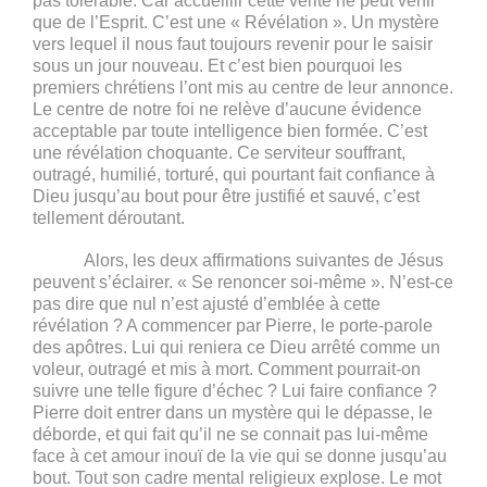
pas tolérable. Car accueillir cette vérité ne peut venir
que de l’Esprit. C’est une « Révélation ». Un mystère
vers lequel il nous faut toujours revenir pour le saisir
sous un jour nouveau. Et c’est bien pourquoi les
premiers chrétiens l’ont mis au centre de leur annonce.
Le centre de notre foi ne relève d’aucune évidence
acceptable par toute intelligence bien formée. C’est
une révélation choquante. Ce serviteur souffrant,
outragé, humilié, torturé, qui pourtant fait confiance à
Dieu jusqu’au bout pour être justifié et sauvé, c’est
tellement déroutant.
Alors, les deux affirmations suivantes de Jésus
peuvent s’éclairer. « Se renoncer soi-même ». N’est-ce
pas dire que nul n’est ajusté d’emblée à cette
révélation ? A commencer par Pierre, le porte-parole
des apôtres. Lui qui reniera ce Dieu arrêté comme un
voleur, outragé et mis à mort. Comment pourrait-on
suivre une telle figure d’échec ? Lui faire confiance ?
Pierre doit entrer dans un mystère qui le dépasse, le
déborde, et qui fait qu’il ne se connait pas lui-même
face à cet amour inouï de la vie qui se donne jusqu’au
bout. Tout son cadre mental religieux explose. Le mot