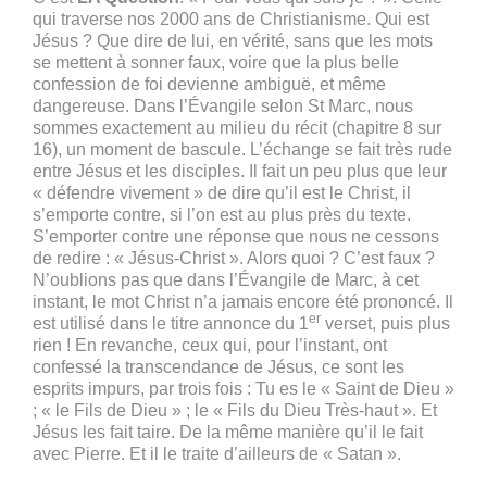
qui traverse nos 2000 ans de Christianisme. Qui est
Jésus ? Que dire de lui, en vérité, sans que les mots
se mettent à sonner faux, voire que la plus belle
confession de foi devienne ambiguë, et même
dangereuse. Dans l’Évangile selon St Marc, nous
sommes exactement au milieu du récit (chapitre 8 sur
16), un moment de bascule. L’échange se fait très rude
entre Jésus et les disciples. Il fait un peu plus que leur
« défendre vivement » de dire qu’il est le Christ, il
s’emporte contre, si l’on est au plus près du texte.
S’emporter contre une réponse que nous ne cessons
de redire : « Jésus-Christ ». Alors quoi ? C’est faux ?
N’oublions pas que dans l’Évangile de Marc, à cet
instant, le mot Christ n’a jamais encore été prononcé. Il
er
est utilisé dans le titre annonce du 1
verset, puis plus
rien ! En revanche, ceux qui, pour l’instant, ont
confessé la transcendance de Jésus, ce sont les
esprits impurs, par trois fois : Tu es le « Saint de Dieu »
; « le Fils de Dieu » ; le « Fils du Dieu Très-haut ». Et
Jésus les fait taire. De la même manière qu’il le fait
avec Pierre. Et il le traite d’ailleurs de « Satan ».