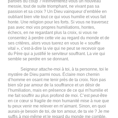
paroles du coup ? Réinventerez-vous un nouveau
messie, tout de suite triomphant, ne vivant pas sa
passion et sa croix ? Un Dieu vainqueur d’emblée en
oubliant bien vite tout ce qui vous humilie et vous fait
honte. Une religion pour les forts. Si vous ne traversez
pas avec moi vos propres humiliations, hontes,
échecs, en ne regardant plus la croix, si vous ne
consentez à perdre cette vie au regard du monde et de
ses critères, alors vous tuerez en vous le « souffle
vital », c’est-à-dire la vie qui ne peut se recevoir que
du Père qui a justifié le serviteur souffrant. La vie qui
semble se perdre en se donnant.
Seigneur attache-moi à toi, à ta personne, toi le
mystère de Dieu parmi nous. Éclaire mon chemin
d’homme en osant me tenir près de ta croix. Non pas
bien sûr par amour de la souffrance et un désir de
l’humiliation, mais en présence de ce qui m’humilie et
me fait souffrir au plus profond de moi. C’est peut-être
en ce cœur si fragile de mon humanité mise à nue que
tu peux venir me relever en m’aimant. Sinon, en quoi
aurais-je besoin de toi, de ton amour, de ta vie ? Je me
suffis à moi-même et le regard du monde me comble,