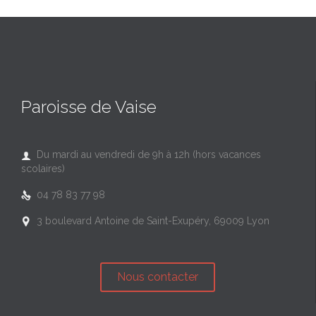
Paroisse de Vaise
Du mardi au vendredi de 9h à 12h (hors vacances

scolaires)
04 78 83 77 98

3 boulevard Antoine de Saint-Exupéry, 69009 Lyon

Nous contacter