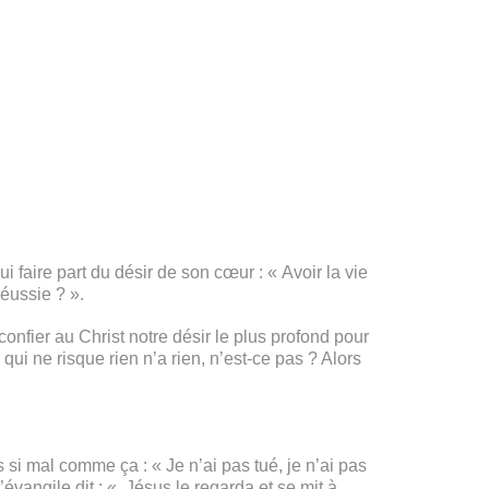
lui faire part du désir de son cœur : « Avoir la vie
éussie ? ».
fier au Christ notre désir le plus profond pour
qui ne risque rien n’a rien, n’est-ce pas ? Alors
i mal comme ça : « Je n’ai pas tué, je n’ai pas
évangile dit : « Jésus le regarda et se mit à