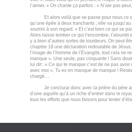
l’aimer. » On chante ça parfois : « N’aie pas peur, 
Et alors voilà que se passe pour nous ce que di
qu’une épée à deux tranchants ; elle va jusqu’au p
soumis à son regard. » Et c’est bien ce qui se pa
Alors laisse tomber ce qui t’encombre, t’alourdit
y a bien d’autres sortes de lourdeurs. On peut êt
chapitre 18 une déclaration redoutable de Jésus. I
l’image de l’homme de l’Évangile, tout cela ne r
manque ». Une seule, pas cinquante ! Sans doute 
lui dit : « Ce qui te manque c’est de ne pas avoi
avec moi ». Tu es en manque de manque ! Restons 
chargé…
Je conclurai donc avec la prière du père abbé d
d’une aiguille qu’à un riche d’entrer dans le roy
tous les efforts que nous faisons pour tenter d’éla