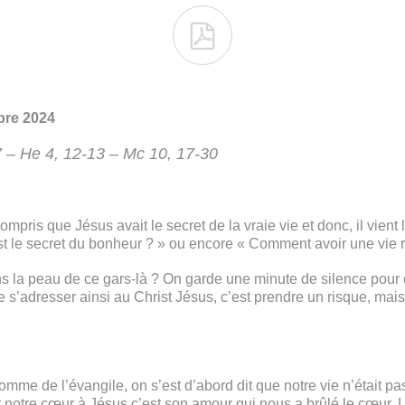

bre 2024
7 – He 4, 12-13 – Mc 10, 17-30
 compris que Jésus avait le secret de la vraie vie et donc, il vient 
st le secret du bonheur ? » ou encore « Comment avoir une vie r
la peau de ce gars-là ? On garde une minute de silence pour con
e s’adresser ainsi au Christ Jésus, c’est prendre un risque, mais 
e l’évangile, on s’est d’abord dit que notre vie n’était pas s
r notre cœur à Jésus c’est son amour qui nous a brûlé le cœur. L’