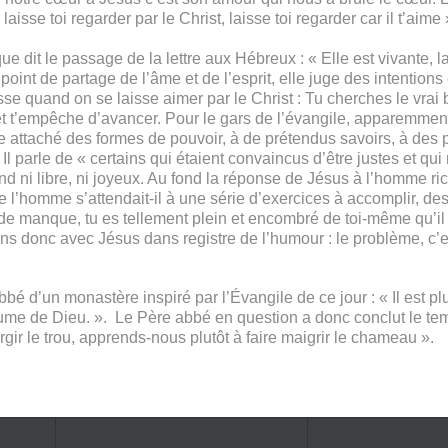
laisse toi regarder par le Christ, laisse toi regarder car il t’aime 
t le passage de la lettre aux Hébreux : « Elle est vivante, la
oint de partage de l’âme et de l’esprit, elle juge des intention
sse quand on se laisse aimer par le Christ : Tu cherches le vrai
 et t’empêche d’avancer. Pour le gars de l’évangile, apparemment,
re attaché des formes de pouvoir, à de prétendus savoirs, à des 
l parle de « certains qui étaient convaincus d’être justes et qui
end ni libre, ni joyeux. Au fond la réponse de Jésus à l’homme r
l’homme s’attendait-il à une série d’exercices à accomplir, des 
r de manque, tu es tellement plein et encombré de toi-même qu’il 
donc avec Jésus dans registre de l’humour : le problème, c’est
’un monastère inspiré par l’Évangile de ce jour : « Il est plu
aume de Dieu. ». Le Père abbé en question a donc conclut le temps
rgir le trou, apprends-nous plutôt à faire maigrir le chameau ».