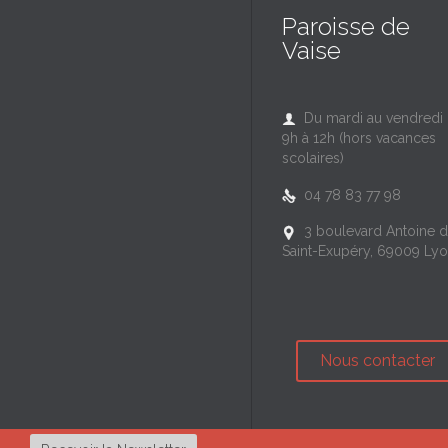
Paroisse de
Vaise
Du mardi au vendredi

9h à 12h (hors vacances
scolaires)
04 78 83 77 98

3 boulevard Antoine 

Saint-Exupéry, 69009 Ly
Nous contacter