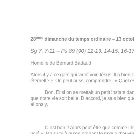
ème
28
dimanche du temps ordinaire
– 13 octo
Sg 7, 7-11 – Ps 89 (90) 12-13, 14-15, 16-1
Homélie de Bernard Badaud
Alors il y a ce gars qui vient voir Jésus. Il a bien
éternelle ». On peut aussi comprendre : « Quel e
Bon. Et si on se mettait un petit instant dans 
que notre vie soit belle. D’accord, je sais bien qu
allons y.
C’est bon ? Alors peut-être que comme l’homme d
volé ». Mais voilà qu’en prenant le risque d’ouvri