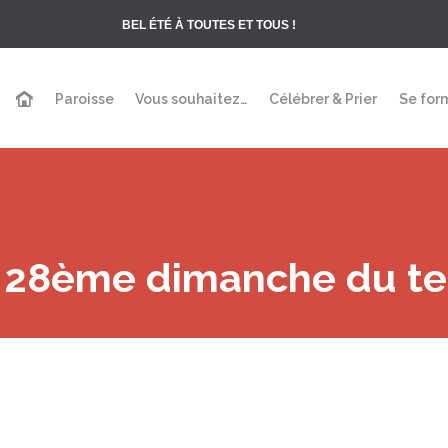
BEL ÉTÉ À TOUTES ET TOUS !
Paroisse
Vous souhaitez…
Célébrer & Prier
Se for
– 28ème dimanche du te