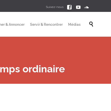



Suivez-nous
Skip

mer & Annoncer
Servir & Rencontrer
Médias
to
content
mps ordinaire