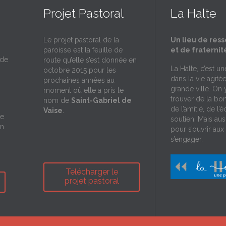
Projet Pastoral
La Halte
Le projet pastoral de la
Un lieu de res
paroisse est la feuille de
et de fraternit
 de
route qu’elle s’est donnée en
La Halte, c’est u
octobre 2015 pour les
dans la vie agité
prochaines années au
grande ville. On 
moment où elle a pris le
trouver de la bo
nom de
Saint-Gabriel de
de l’amitié, de l’
Vaise
.
de
soutien. Mais aus
on
pour s’ouvrir aux 
s’engager.
Télécharger le
projet pastoral