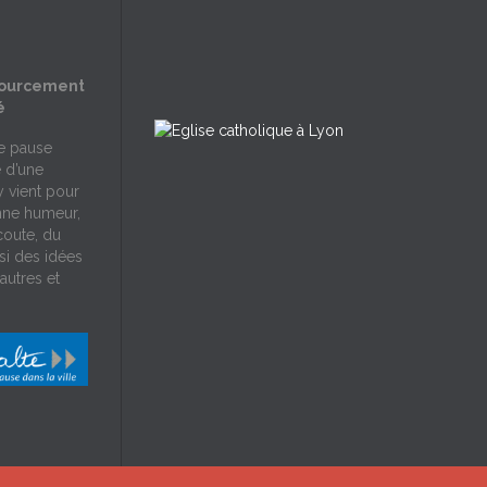
sourcement
é
ne pause
e d’une
y vient pour
nne humeur,
écoute, du
si des idées
autres et