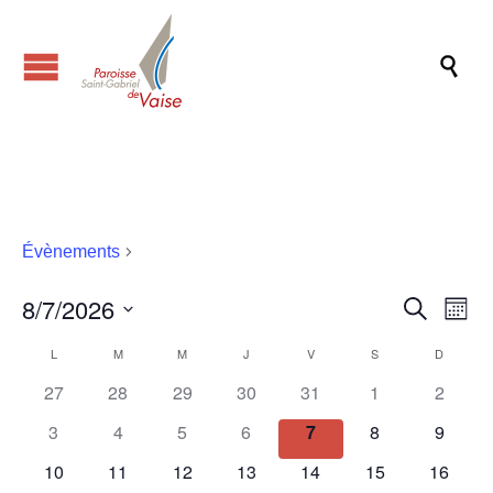

Aumônerie
Évènements
Aumônerie
8/7/2026
Reche
Nav
Recherche
Mois
de
et
Sélectionnez
Calendrier
L
LUNDI
M
MARDI
M
MERCREDI
J
JEUDI
V
VENDREDI
S
SAMEDI
D
DIMANC
une
vu
naviga
date.
de
Év
27
28
29
30
31
1
2
de
Évènements
3
4
5
6
7
8
9
vues
Évène
10
11
12
13
14
15
16