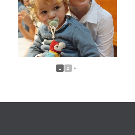
1
2
►