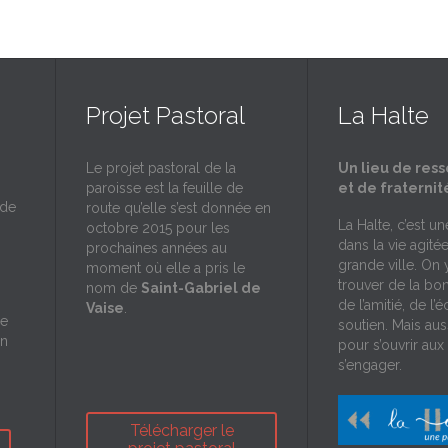
Projet Pastoral
La Halte
Le projet pastoral de la
Un lieu de res
paroisse est la feuille de
et de fraternit
 de
route qu’elle s’est donnée en
La Halte, c’est u
octobre 2015 pour les
dans la vie agité
prochaines années au
grande ville. On 
moment où elle a pris le
trouver de la bo
nom de
Saint-Gabriel de
de l’amitié, de l’
Vaise
.
de
soutien. Mais aus
on
pour s’ouvrir aux 
s’engager.
Télécharger le