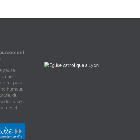
sourcement
é
ne pause
e d’une
y vient pour
nne humeur,
écoute, du
si des idées
autres et