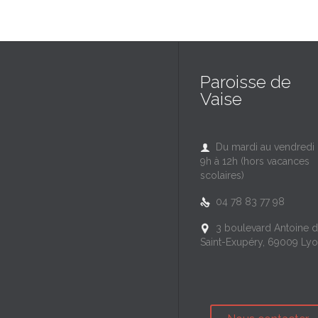
Paroisse de
Vaise
Du mardi au vendredi

9h à 12h (hors vacances
scolaires)
04 78 83 77 98

3 boulevard Antoine 

Saint-Exupéry, 69009 Ly