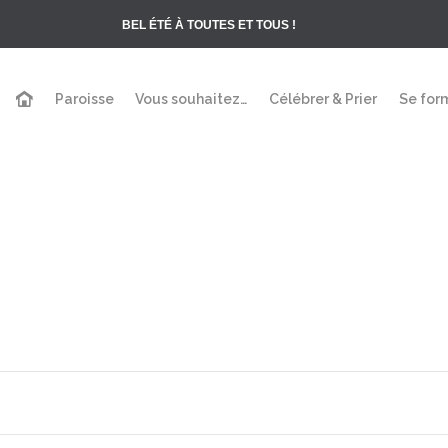
BEL ÉTÉ À TOUTES ET TOUS !
Paroisse
Vous souhaitez…
Célébrer & Prier
Se for
iption baptême